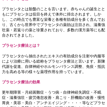
プラセンタとは胎盤のことを言います。赤ちゃんの誕生とと
もにプラセンタは役目を終えて体外に排出されます。しか
し、この時点でも豊富な栄養と各種有効成分を多く含んでお
り、古くから世界中でプラセンタの薬効は注目され、滋養強
壮薬・若返りの薬と珍重されており、多数の漢方薬等にも配
合されてきました。
プラセンタ療法とは？
プラセンタから抽出されたエキスの有効成分を注射や内服等
により治療に用いる総称をプラセンタ療法と言います。新陳
代謝を促進、自律神経やホルモンバランス調整、免疫・抵抗
力を高める等の様々な薬理作用を持っています。
プラセンタ療法の効果
更年期障害・月経困難症・うつ病・自律神経失調症・不眠
症・滋養強壮・疲労倦怠改善・肩こり・肝機能の改善・慢性
胃炎・美容・美白・アンチエイジング・・・・等などプラセ