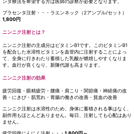
ンタ療法を希望する方は医師の診察が必要となります。
プラセンタ注射・・・ラエンネック（2アンプル/セット）
1,800円
ニンニク注射とは？
ニンニク注射の主成分はビタミンB1です。このビタミンB1
を配合した水溶性ビタミンを血管内に注射することによっ
て、全身に行きわたり蓄積した乳酸が燃焼しやすくなりま
す。血行が良くなり、新陳代謝も高まります。
ニンニク注射の効果
疲労回復・眼精疲労・腰痛・肩こり・関節痛・神経痛の改
善・にきび・肌荒れ・胃腸の働きの改善・貧血の改善
ニンニク注射は水溶性のため、身体に蓄積される事はなく、
副作用もほとんどありません。毎日、注射しても心配はあり
ません。
疲労回復にんにく注射・・・
1,800円～