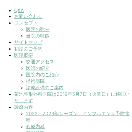
Q&A
お問い合わせ
コンセプト
医院の強み
当院の特徴
サイトマップ
初診のご予約
医院概要
交通アクセス
医師の紹介
医院内のご紹介
提携病院
診療設備のご案内
菊池整形外科医院は2019年5月7日（火曜日）に移転い
たします
診療内容
2022－2023年シーズン：インフルエンザ予防接
種
心療内科