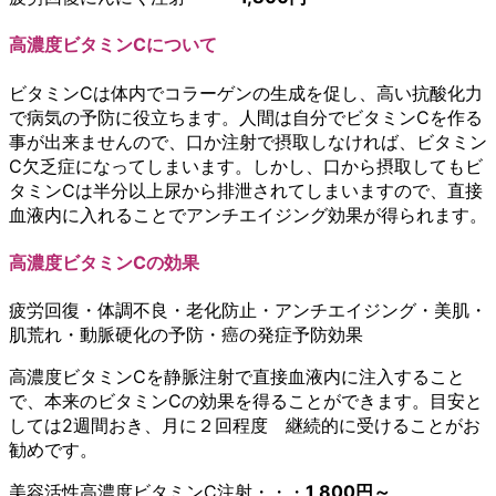
高濃度ビタミンCについて
ビタミンCは体内でコラーゲンの生成を促し、高い抗酸化力
で病気の予防に役立ちます。人間は自分でビタミンCを作る
事が出来ませんので、口か注射で摂取しなければ、ビタミン
C欠乏症になってしまいます。しかし、口から摂取してもビ
タミンCは半分以上尿から排泄されてしまいますので、直接
血液内に入れることでアンチエイジング効果が得られます。
高濃度ビタミンCの効果
疲労回復・体調不良・老化防止・アンチエイジング・美肌・
肌荒れ・動脈硬化の予防・癌の発症予防効果
高濃度ビタミンCを静脈注射で直接血液内に注入すること
で、本来のビタミンCの効果を得ることができます。目安と
しては2週間おき、月に２回程度 継続的に受けることがお
勧めです。
美容活性高濃度ビタミンC注射・・・
1,800円～